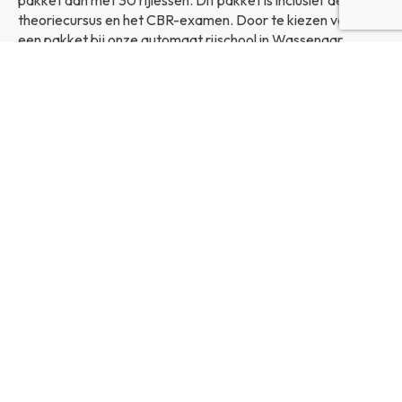
theoriecursus en het CBR-examen. Door te kiezen voor
een pakket bij onze automaat rijschool in Wassenaar,
bespaar je al snel honderden euro's. Mocht je merken dat je
meer rijlessen nodig hebt, maar al aan het maximum van je
pakket zit, dan kun je altijd extra losse lessen aanvragen.
BEKIJK DE PAKKETTEN
Onze geslaagden