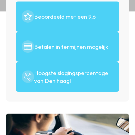
Beoordeeld met een 9,6
Betalen in termijnen mogelijk
Hoogste slagingspercentage
van Den haag!